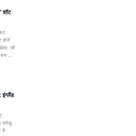
' शॉट
केट
 होने
ेला, जो
लायन के
 देते हुए
था।
ंग्लैंड
्ट
 घरेलू
में