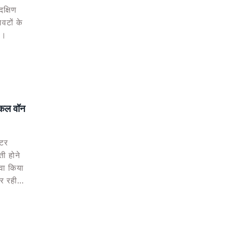
क्षिण
ावटों के
ै।
इकल वॉन
ेटर
ी होने
ावा किया
र रही
की हार