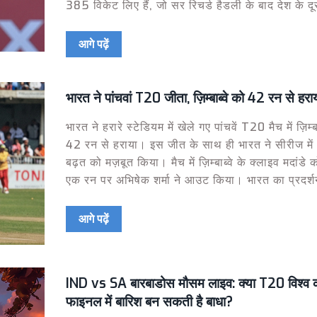
385 विकेट लिए हैं, जो सर रिचर्ड हैडली के बाद देश के दू
सबसे उच्चतम विकेट-टेकिंग गेंदबाज हैं। वह विश्व टेस्ट
चैम्पियनशिप फाइनल के लिए उपलब्ध रहेंगे और अपनी सफेद
आगे पढ़ें
क्रिकेट करियर पर निर्णय लेंगे।
भारत ने पांचवां T20 जीता, ज़िम्बाब्वे को 42 रन से हरा
भारत ने हरारे स्टेडियम में खेले गए पांचवें T20 मैच में ज़िम्ब
42 रन से हराया। इस जीत के साथ ही भारत ने सीरीज में
बढ़त को मज़बूत किया। मैच में ज़िम्बाब्वे के क्लाइव मदांडे
एक रन पर अभिषेक शर्मा ने आउट किया। भारत का प्रदर्श
शानदार रहा और यह जीत उनकी सीरीज में कुल मिलाकर 
स्थिति को दिखाती है।
आगे पढ़ें
IND vs SA बारबाडोस मौसम लाइव: क्या T20 विश्व
फाइनल में बारिश बन सकती है बाधा?