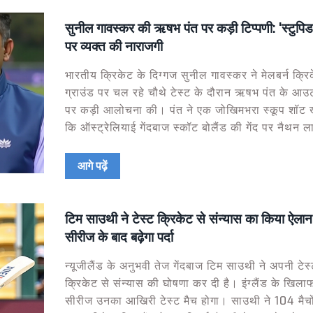
सुनील गावस्कर की ऋषभ पंत पर कड़ी टिप्पणी: 'स्टुपिड
पर व्यक्त की नाराजगी
भारतीय क्रिकेट के दिग्गज सुनील गावस्कर ने मेलबर्न क्रि
ग्राउंड पर चल रहे चौथे टेस्ट के दौरान ऋषभ पंत के आउट
पर कड़ी आलोचना की। पंत ने एक जोखिमभरा स्कूप शॉट ख
कि ऑस्ट्रेलियाई गेंदबाज स्कॉट बोलैंड की गेंद पर नैथन 
हाथों आउट हो गया। गावस्कर ने इसे गैर-जिम्मेदाराना करार
कहा कि दो फील्डरों की मौजूदगी में ऐसा शॉट गलत निर्णय 
आगे पढ़ें
टिम साउथी ने टेस्ट क्रिकेट से संन्यास का किया ऐलान: इ
सीरीज के बाद बढ़ेगा पर्दा
न्यूजीलैंड के अनुभवी तेज गेंदबाज टिम साउथी ने अपनी टेस
क्रिकेट से संन्यास की घोषणा कर दी है। इंग्लैंड के खिलाफ
सीरीज उनका आखिरी टेस्ट मैच होगा। साउथी ने 104 मैचों 