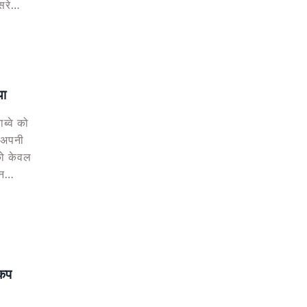
सरे
 गेंद
या
ाब्वे को
 अपनी
 को केवल
न
मजबूत
 कप