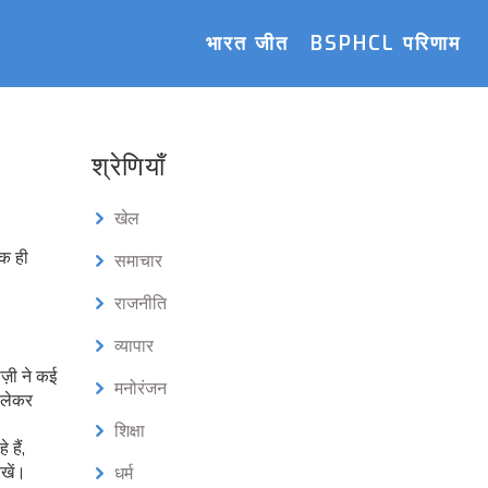
भारत जीत
BSPHCL परिणाम
श्रेणियाँ
खेल
एक ही
समाचार
राजनीति
व्यापार
ज़ी ने कई
मनोरंजन
क लेकर
शिक्षा
 हैं,
रखें।
धर्म