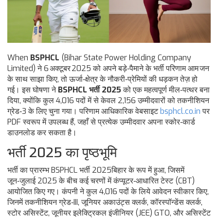
When
BSPHCL
(Bihar State Power Holding Company
Limited) ने 6 अक्टूबर 2025 को अपने बड़े‑पैमाने के भर्ती परिणाम आम जन
के साथ साझा किए, तो ऊर्जा‑क्षेत्र के नौकरी‑प्रेमियों की धड़कन तेज़ हो
गई। इस घोषणा ने
BSPHCL भर्ती 2025
को एक महत्वपूर्ण मील‑पत्थर बना
दिया, क्योंकि कुल 4,016 पदों में से केवल 2,156 उम्मीदवारों को तकनीशियन
ग्रेड‑3 के लिए चुना गया। परिणाम आधिकारिक वेबसाइट
bsphcl.co.in
पर
PDF स्वरूप में उपलब्ध हैं, जहाँ से प्रत्येक उम्मीदवार अपना स्कोर‑कार्ड
डाउनलोड कर सकता है।
भर्ती 2025 का पृष्ठभूमि
भर्ती का प्रारम्भ
BSPHCL भर्ती 2025
बिहार
के रूप में हुआ, जिसमें
जून‑जुलाई 2025 के बीच कई चरणों में कंप्यूटर‑आधारित टेस्ट (CBT)
आयोजित किए गए। कंपनी ने कुल 4,016 पदों के लिये आवेदन स्वीकार किए,
जिनमें तकनीशियन ग्रेड‑III, जूनियर अकाउंट्स क्लर्क, कॉरस्पॉन्डेंस क्लर्क,
स्टोर असिस्टेंट, जूनीयर इलेक्ट्रिकल इंजीनियर (JEE) GTO, और असिस्टेंट