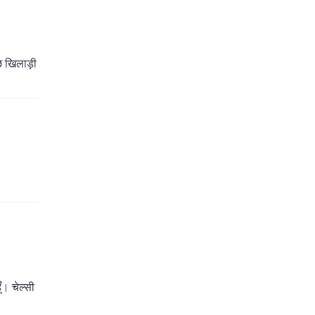
छे खिलाड़ी
ँ। चेल्सी