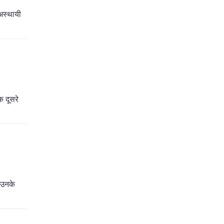
अस्थायी
क दूसरे
 उनके