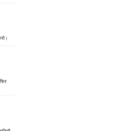
 करो।
 फिर