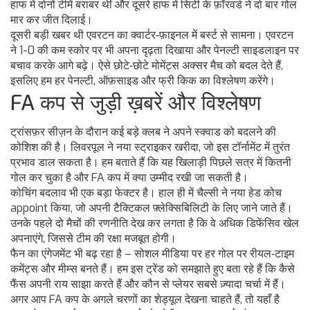
हाफ में दोनों टीमें बराबर थीं और दूसरे हाफ में सिटी के फ़ॉरवर्ड ने दो बार गोल
मार कर जीत दिलाई।
दूसरी बड़ी खबर थी एवरटन का क्वार्टर‑फ़ाइनल में बर्स्ट से सामना। एवरटन
ने 1-0 की कम स्कोर पर भी अपना दृढ़ता दिखाया और पेनल्टी साइडलाइन पर
बचाव करके आगे बढ़े। ऐसे छोटे‑छोटे मोमेंट्स अक्सर मैच को बदल देते हैं,
इसलिए हम हर पेनल्टी, ऑफ़साइड और फ्री किक का विश्लेषण करेंगे।
FA कप से जुड़ी ख़बरें और विश्लेषण
ट्रांसफ़र सीज़न के दौरान कई बड़े क्लब ने अपने स्क्वाड को बदलने की
कोशिश की है। लिवरपूल ने नया स्ट्राइकर खरीदा, जो इस टॉर्नामेंट में तुरंत
प्रभाव डाल सकता है। हम बताते हैं कि यह खिलाड़ी पिछले सत्र में कितनी
गोल कर चुका है और FA कप में क्या उम्मीद रखी जा सकती है।
कोचिंग बदलाव भी एक बड़ा फेक्टर है। हाल ही में चैल्सी ने नया हेड कोच
appoint किया, जो अपनी टैक्टिकल फ़्लेक्सिबिलिटी के लिए जाने जाते हैं।
उनके पहले दो मैचों की रणनीति देख कर लगता है कि वे अधिक डिफेंसिव खेल
अपनाएंगे, जिससे टीम की रक्षा मजबूत होगी।
फैन का एंगेजमेंट भी बढ़ रहा है – सोशल मीडिया पर हर गोल पर रीयल‑टाइम
कमेंट्स और मीम्स बनते हैं। हम इस ट्रेंड को समझाते हुए बता रहे हैं कि कैसे
फैंस अपनी राय साझा करते हैं और कौन से प्लेयर सबसे ज़्यादा चर्चा में हैं।
अगर आप FA कप के अगले चरणों का शेड्यूल देखना चाहते हैं, तो यहाँ है