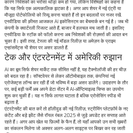
कारण निवेशकों का भरोसा थोड़ा कम हो गया, लेकिन विशेषज्ञों का कहना है
कि यह सिर्फ एक अल्पकालिक झटका है। अगर आप शेयर में नई एंट्री या
मौजूदा पोर्टफोलियो को रिव्यू करना चाहते हैं तो इन बदलावों पर नजर रखें.
एनवीडिया की क़ीमत आजकल AI इकोसिस्टम का बेंचमार्क बन गई है। जब भी
कंपनी के क्वार्टरली रिजल्ट आते हैं, बाजार में हलचल मच जाती है। इसलिए
एनवीडिया के स्टॉक को फॉलो करना अब निवेशकों की रोज़मर्रा की आदत बन
चुका है। इसी तरह, टेस्ला की नई मॉडल रिलीज़ या अमेज़न के प्राइम
एन्हांसमेंट्स भी शेयर पर असर डालते हैं.
टेक और एंटरटेनमेंट में अमेरिकी रुझान
AI का बूम सिर्फ शेयर मार्केट तक सीमित नहीं है, यह टैक्नोलॉजी की हर चीज़
को बदल रहा है। सॉफ्टवेयर से लेकर ऑटोमोबाइल तक, कंपनियां नई
प्रोजेक्ट्स लॉन्च कर रही हैं जो भविष्य में बड़ा असर डालेंगे। उदाहरण के तौर
पर, कई बड़ी फर्में अब अपने डेटा सेंटर में AI‑ऑप्टिमाइज़्ड चिप्स का उपयोग
शुरू कर चुकी हैं। यह न सिर्फ लागत घटाता है बल्कि प्रोसेसिंग स्पीड भी
बढ़ाता है.
एंटरटेनमेंट की बात करें तो हॉलीवुड की नई रिलीज़, स्ट्रीमिंग प्लेटफ़ॉर्म के नए
कंटेंट और बड़े इवेंट जैसे रॉयल रंबल 2025 से जुड़े अपडेट हर सप्ताह आते
रहते हैं। अगर आप खेल या फ़िल्मों के फैन हैं, तो यहाँ आपको उन सभी ख़बरों
का संकलन मिलेगा जो अक्सर अलग-अलग साइट्स पर बिखर कर रह जाती