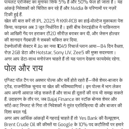
पायलट प्रोजेक्ट का मुनाफा सिर्फ 5% है और 50% फेल हो जाता है। यह
आंकड़े निवेशकों को चिंतित कर रहे हैं और Nvidia के परिणामों पर नज़रें
टिकी हुई हैं.
खेल की बात करें तो IPL 2025 ने KKR‑RCB का हाई‑वोल्टेज मुकाबला पेश
किया, फाइनल अब 3 जून निर्धारित है। इसी बीच वेस्टइंडीज ने पाकिस्तान
को आखिरी गेंद पर हराकर टी20 सीरीज़ बराबर कर दी, और जेसन होल्डर
की शानदार गेंदबाज़ी ने सबको चकित कर दिया.
टेक्नोलॉजी सेक्टर में Jio का नया ₹1049 रिचार्ज प्लान आया—84 दिन वैधता,
रोज़ 2GB डेटा और Hotstar, Sony LIV, Zee5 की मुफ्त सदस्यता।
अगर आप डेटा‑साथ मनोरंजन चाहते हैं तो यह प्लान देखना फायदेमंद रहेगा.
पोल और राय
एग्जिट पॉल टैग पर अक्सर पोल्स और सर्वे होते रहते हैं—जैसे शेयर‑बाजार के
ट्रेंड, राजनीतिक चुनाव या खेल की भविष्यवाणियां। इन पोल्स में भाग लेकर
आप अपनी आवाज़ जोड़ सकते हैं और साथ ही दूसरों की राय भी समझ सकते
हैं. उदाहरण के तौर पर, जब Bajaj Finance का स्टॉक बोनस शेयर और
सॉर्ट‑कट स्प्लिट से गिरा तो निवेशकों ने तुरंत प्रतिक्रिया दी और बाजार की
दिशा बदल गई.
अगर आप आर्थिक आंकड़ों में गहराई चाहते हैं तो Yes Bank की वैल्यूएशन,
Brent Crude Oil की कीमतें या Google के 10% पद कटौतियों पर हमारे