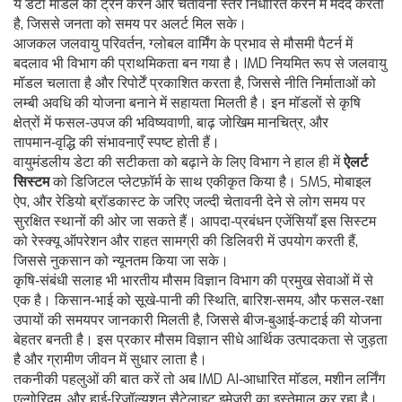
ये डेटा मॉडल को ट्रेन करने और चेतावनी स्तर निर्धारित करने में मदद करता
है, जिससे जनता को समय पर अलर्ट मिल सके।
आजकल
जलवायु परिवर्तन
,
ग्लोबल वार्मिंग के प्रभाव से मौसमी पैटर्न में
बदलाव
भी विभाग की प्राथमिकता बन गया है। IMD नियमित रूप से जलवायु
मॉडल चलाता है और रिपोर्टें प्रकाशित करता है, जिससे नीति निर्माताओं को
लम्बी अवधि की योजना बनाने में सहायता मिलती है। इन मॉडलों से कृषि
क्षेत्रों में फसल‑उपज की भविष्यवाणी, बाढ़ जोखिम मानचित्र, और
तापमान‑वृद्धि की संभावनाएँ स्पष्ट होती हैं।
वायुमंडलीय डेटा की सटीकता को बढ़ाने के लिए विभाग ने हाल ही में
ऐलर्ट
सिस्टम
को डिजिटल प्लेटफ़ॉर्म के साथ एकीकृत किया है। SMS, मोबाइल
ऐप, और रेडियो ब्रॉडकास्ट के जरिए जल्दी चेतावनी देने से लोग समय पर
सुरक्षित स्थानों की ओर जा सकते हैं। आपदा‑प्रबंधन एजेंसियाँ इस सिस्टम
को रेस्क्यू ऑपरेशन और राहत सामग्री की डिलिवरी में उपयोग करती हैं,
जिससे नुकसान को न्यूनतम किया जा सके।
कृषि‑संबंधी सलाह भी भारतीय मौसम विज्ञान विभाग की प्रमुख सेवाओं में से
एक है। किसान‑भाई को सूखे‑पानी की स्थिति, बारिश‑समय, और फसल‑रक्षा
उपायों की समयपर जानकारी मिलती है, जिससे बीज‑बुआई‑कटाई की योजना
बेहतर बनती है। इस प्रकार मौसम विज्ञान सीधे आर्थिक उत्पादकता से जुड़ता
है और ग्रामीण जीवन में सुधार लाता है।
तकनीकी पहलुओं की बात करें तो अब IMD AI‑आधारित मॉडल, मशीन लर्निंग
एल्गोरिद्म, और हाई‑रिज़ॉल्यूशन सैटेलाइट इमेजरी का इस्तेमाल कर रहा है।