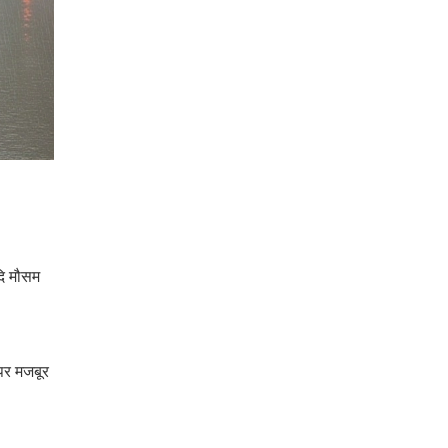
दि मौसम
 पर मजबूर