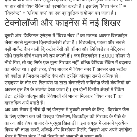
या हार सीधे विश्व रैंकिंग को प्रभावित करती है। इसलिए "विश्व नंबर 1" =
"क्रिकेट" + "एशिया कप" का एक प्राकृतिक संयोजन बन जाता है।
टेक्नोलॉजी और फाइनेंस में नई शिखर
दूसरी ओर, डिजिटल एसेट्स में "विश्व नंबर 1" का मतलब अक्सर बिटकॉइन
जैसा सबसे मूल्यवान क्रिप्टोकरेंसी होता है।
बिटकॉइन
,
पहला और सबसे
बड़ी मार्केट कैप वाली क्रिप्टोकरेंसी
की कीमत और लिक्विडेशन मेट्रिक्स
सीधे उसके शीर्ष स्थान को तय करती हैं। जब बिटकॉइन 113,000 डॉलर से
नीचे गिरा, तो यह सिर्फ एक मूल्य गिरावट नहीं, बल्कि वैश्विक रैंकिंग में बदलाव
का संकेत था। इसी तरह, शेयर बाजार में "विश्व नंबर 1" अक्सर उस स्टॉक
को दर्शाता है जिसका मार्केट कैप और ट्रेडिंग वॉल्यूम सबसे अधिक हो।
उदाहरण के तौर पर, रिलायंस या टाटा कंसल्टेंसी सर्विसेज़ जैसी कंपनियों को
अक्सर इस टैग के अंतर्गत देखा जाता है। इन दोनों वित्तीय क्षेत्रों में रैंकिंग
डेटा, ट्रेडिंग वॉल्यूम और निवेशकों की भावना मिलकर "विश्व नंबर 1" का
वास्तविक अर्थ बनाते हैं।
अब आप तैयार हैं नीचे दी गई पोस्ट्स में डुबकी लगाने के लिए—क्रिकेट फैंस
के लिए एशिया कप की विस्तृत विश्लेषण, बिटकॉइन की गिरावट के पीछे के
कारण, और शेयर बाजार के प्रमुख खिलाड़ी। इस संग्रह में आपको प्रत्येक
विषय की ताज़ा खबरें, आँकड़े और विश्लेषण मिलेंगे, जिससे आप अपने पसंदीदा
क्षेत्र में "विश्व नंबर 1" की स्थिति को आसानी से समझ सकें।