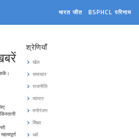
भारत जीत
BSPHCL परिणाम
श्रेणियाँ
बरें
खेल
 सकें।
समाचार
राजनीति
व्यापार
लिए
मनोरंजन
किस्तानी
शिक्षा
नरी
हत्वपूर्ण
धर्म