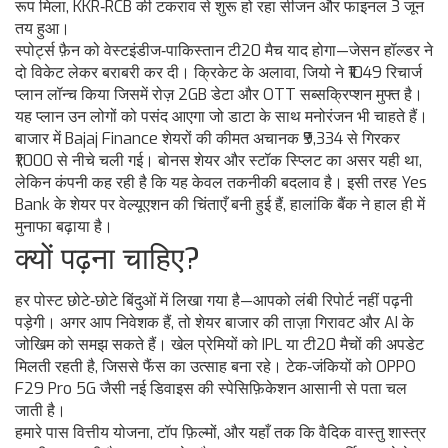
रूप मिला, KKR‑RCB की टकराव से शुरू हो रहा सीजन और फाइनल 3 जून
तय हुआ।
स्पोर्ट्स फ़ैन को वेस्टइंडीज‑पाकिस्तान टी20 मैच याद होगा—जेसन हॉल्डर ने
दो विकेट लेकर बराबरी कर दी। क्रिकेट के अलावा, जियो ने ₹1049 रिचार्ज
प्लान लॉन्च किया जिसमें रोज़ 2GB डेटा और OTT सब्सक्रिप्शन मुफ्त है।
यह प्लान उन लोगों को पसंद आएगा जो डाटा के साथ मनोरंजन भी चाहते हैं।
बाजार में Bajaj Finance शेयरों की कीमत अचानक ₹9,334 से गिरकर
₹1,000 से नीचे चली गई। बोनस शेयर और स्टॉक स्प्लिट का असर यही था,
लेकिन कंपनी कह रही है कि यह केवल तकनीकी बदलाव है। इसी तरह Yes
Bank के शेयर पर वेल्यूएशन की चिंताएँ बनी हुई हैं, हालांकि बैंक ने हाल ही में
मुनाफा बढ़ाया है।
क्यों पढ़ना चाहिए?
हर पोस्ट छोटे‑छोटे बिंदुओं में लिखा गया है—आपको लंबी रिपोर्ट नहीं पढ़नी
पड़ेगी। अगर आप निवेशक हैं, तो शेयर बाजार की ताज़ा गिरावट और AI के
जोखिम को समझ सकते हैं। खेल प्रेमियों को IPL या टी20 मैचों की अपडेट
मिलती रहती है, जिससे फैंस का उत्साह बना रहे। टेक‑जंकियों को OPPO
F29 Pro 5G जैसी नई डिवाइस की स्पेसिफ़िकेशन आसानी से पता चल
जाती है।
हमारे पास वित्तीय योजना, टॉप फ़िल्मों, और यहाँ तक कि वैदिक वास्तु शास्त्र