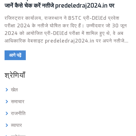
जानें कैसे चेक करें नतीजे predeledraj2024.in पर
रजिस्ट्रार कार्यालय, राजस्थान ने BSTC प्री-DElEd प्रवेश
परीक्षा 2024 के नतीजे घोषित कर दिए हैं। उम्मीदवार जो 30 जून
2024 को आयोजित प्री-DElEd परीक्षा में शामिल हुए थे, वे अब
आधिकारिक वेबसाइट predeledraj2024.in पर अपने नतीजे
देख सकते हैं। आंसर की पर आपत्तियों के बाद फाइनल उत्तर कुंजी
आगे पढ़ें
जारी करते हुए परिणाम तैयार किए गए।
श्रेणियाँ
खेल
समाचार
राजनीति
व्यापार