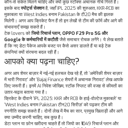
कौन‑से संकेत मिलने चाहिए और क्यों कुछ स्टॉक्स अचानक नीचे गिरते हैं।
इसके बाद
स्पोर्ट्स सेक्शन
है, जहाँ IPL 2025 की शुरुआत, KKR‑RCB का
मुकाबला या West Indies बनाम Pakistan के टी20 मैच की झलक
मिलेगी। अगर आप क्रिकेट फैन हैं तो इन लेखों से टीम की फ़ॉर्म और आगे की
संभावनाएँ समझ सकते हैं।
टेक lovers को
जियो रिचार्ज प्लान, OPPO F29 Pro 5G और
Google के कर्मचारियों में कटौती
जैसे समाचार रोचक लगेंगे। ये लेख बताते
हैं कि नए डेटा पैकेज आपके बजट पर कैसे असर डालते हैं या बड़े टेक
कंपनियां क्यों संरचना बदल रही हैं।
आपको क्या पढ़ना चाहिए?
अगर आप शेयर बाज़ार में नई‑नई हलचल देख रहे हैं, तो ‘अमेरिकी शेयर बाज़ार
में भारी गिरावट’ और ‘Bajaj Finance शेयरों में अचानक गिरावट’ लेख आपके
लिए जरूरी हैं। इनमें AI निवेश जोखिम, स्टॉक स्प्लिट की वजह से कीमतों का
उतार‑चढ़ाव बताया गया है।
क्रिकेट के दीवाने ‘IPL 2025: KKR और RCB के हाई-वोल्टेज मुकाबले’ या
‘West Indies बनाम Pakistan टीन20 सिरीज़’ को पढ़कर टीम की
रणनीति समझ सकते हैं। दोनों लेख में मैच का सार, प्रमुख खिलाड़ी और आगे
क्या उम्मीद करनी चाहिए, सब कुछ है।
डेटा प्लान या फ़ोन खरीदना चाहते हैं तो जियो का ₹1049 रिचार्ज प्लान और