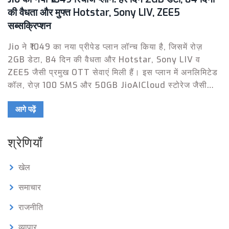
की वैधता और मुफ्त Hotstar, Sony LIV, ZEE5
सब्सक्रिप्शन
Jio ने ₹1049 का नया प्रीपेड प्लान लॉन्च किया है, जिसमें रोज़
2GB डेटा, 84 दिन की वैधता और Hotstar, Sony LIV व
ZEE5 जैसी प्रमुख OTT सेवाएं मिली हैं। इस प्लान में अनलिमिटेड
कॉल, रोज़ 100 SMS और 50GB JioAICloud स्टोरेज जैसी
सुविधाएं भी शामिल हैं। यह खासतौर पर उन यूज़र्स के लिए है जो डेटा
आगे पढ़ें
के साथ मनोरंजन भी चाहते हैं।
श्रेणियाँ
खेल
समाचार
राजनीति
व्यापार