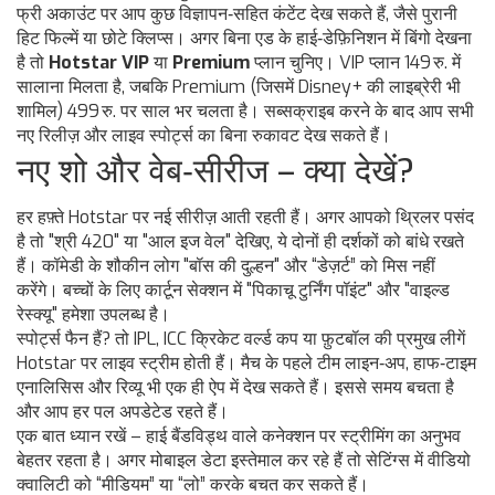
फ्री अकाउंट पर आप कुछ विज्ञापन‑सहित कंटेंट देख सकते हैं, जैसे पुरानी
हिट फिल्में या छोटे क्लिप्स। अगर बिना एड के हाई‑डेफ़िनिशन में बिंगो देखना
है तो
Hotstar VIP
या
Premium
प्लान चुनिए। VIP प्लान 149 रु. में
सालाना मिलता है, जबकि Premium (जिसमें Disney+ की लाइब्रेरी भी
शामिल) 499 रु. पर साल भर चलता है। सब्सक्राइब करने के बाद आप सभी
नए रिलीज़ और लाइव स्पोर्ट्स का बिना रुकावट देख सकते हैं।
नए शो और वेब‑सीरीज – क्या देखें?
हर हफ़्ते Hotstar पर नई सीरीज़ आती रहती हैं। अगर आपको थ्रिलर पसंद
है तो "श्री 420" या "आल इज वेल" देखिए, ये दोनों ही दर्शकों को बांधे रखते
हैं। कॉमेडी के शौकीन लोग "बॉस की दुल्हन" और “डेज़र्ट” को मिस नहीं
करेंगे। बच्चों के लिए कार्टून सेक्शन में "पिकाचू टुर्निंग पॉइंट" और "वाइल्ड
रेस्क्यू" हमेशा उपलब्ध है।
स्पोर्ट्स फैन हैं? तो IPL, ICC क्रिकेट वर्ल्ड कप या फ़ुटबॉल की प्रमुख लीगें
Hotstar पर लाइव स्ट्रीम होती हैं। मैच के पहले टीम लाइन‑अप, हाफ‑टाइम
एनालिसिस और रिव्यू भी एक ही ऐप में देख सकते हैं। इससे समय बचता है
और आप हर पल अपडेटेड रहते हैं।
एक बात ध्यान रखें – हाई बैंडविड्थ वाले कनेक्शन पर स्ट्रीमिंग का अनुभव
बेहतर रहता है। अगर मोबाइल डेटा इस्तेमाल कर रहे हैं तो सेटिंग्स में वीडियो
क्वालिटी को “मीडियम” या “लो” करके बचत कर सकते हैं।