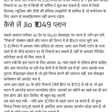
डेटा के साथ Jio रिचार्ज पर 200 रुपये का वॉचर मिलता है – इसे आप अगली
रिचार्ज या Jio ऐप में किसी भी सर्विस पे यूज़ कर सकते हैं. प्लान में जियो
फ़िल्म्स, म्यूज़िक और टीवी की बेसिक लाइब्रेरी भी शामिल है, तो मनोरंजन के
लिए अलग से सब्सक्रिप्शन नहीं करना पड़ेगा.
कैसे लें Jio ₹1049 प्लान
सबसे आसान तरीका Jio ऐप या MyJio वेबसाइट पर जाना है. लॉग‑इन करें,
“रिचार्ज” सेक्शन खोलें और प्लान की लिस्ट में से ₹1049 वाला चुनें. बस
5‑10 मिनट में आपका नंबर एक्टिव हो जाएगा. अगर आप जियो स्टोर के पास
रहते हैं तो सीधे काउंटर पर भी रिचार्ज कर सकते हैं, वहीं से आपको रेसिडेंट
कॉन्टैक्ट कार्ड भी मिल जाता है.
ध्यान रखें कि इस प्लान के लिए आपका Jio नंबर पहले से एक्टिव होना चाहिए
और आप पोस्टपेड या प्री‑पेड दोनों में से किसी एक में हों. अगर आपके पास
पुराना लैंडलाइन बंडल है, तो इसे स्विच करने की जरूरत नहीं, बस मोबाइल
कनेक्शन को अपडेट कर दें.
अगर आप पहले Jio के छोटे रिचार्ज (जैसे ₹199 या ₹299) ले रहे थे, तो इस
प्लान में अपग्रेड करना फायदेमंद रहेगा. आपको हर महीने का खर्च़ एक ही बार
देना होगा और डेटा लिमिट भी बहुत बढ़ जाएगी.
एक बात याद रखें – यदि आप 30 दिन से पहले प्लान रद्द करते हैं, तो कुछ
रिफंड नियम लागू हो सकते हैं. इसलिए अगर आपका उपयोग थोड़ा कम है, तो