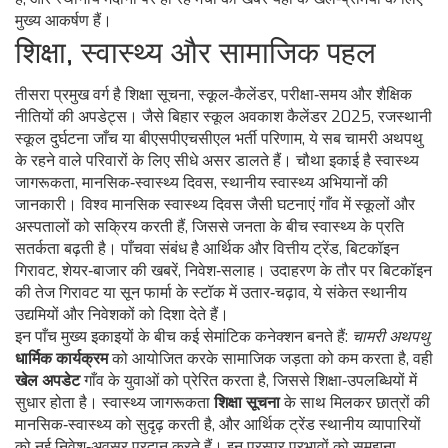
मुख्य आकर्षण हैं।
शिक्षा, स्वास्थ्य और सामाजिक पहल
तीसरा प्रमुख वर्ग है
शिक्षा सूचना
,
स्कूल‑कैलेंडर, परीक्षा‑समय और शैक्षिक
नीतियों की अपडेट्स
। जैसे बिहार स्कूल अवकाश कैलेंडर 2025, रजस्थानी
स्कूल दुर्घटना जाँच या बीएसपीएचसीएल भर्ती परिणाम, ये सब चामरी अथपथु
के रहने वाले परिवारों के लिए सीधे असर डालते हैं। चौथा इकाई है
स्वास्थ्य
जागरूकता
,
मानसिक‑स्वास्थ्य दिवस, स्थानीय स्वास्थ्य अभियानों की
जानकारी
। विश्व मानसिक स्वास्थ्य दिवस जैसी घटनाएं गाँव में स्कूलों और
अस्पतालों को सक्रिय करती हैं, जिससे जनता के बीच स्वास्थ्य के प्रति
सतर्कता बढ़ती है। पाँचवा संबंध है
आर्थिक और वित्तीय ट्रेंड
,
बिटकॉइन
गिरावट, शेयर‑बाजार की खबरें, निवेश‑सलाह
। उदाहरण के तौर पर बिटकॉइन
की तेज गिरावट या सून फार्मा के स्टॉक में उतार‑चढ़ाव, ये संकेत स्थानीय
उद्यमियों और निवेशकों को दिशा देते हैं।
इन पाँच मुख्य इकाइयों के बीच कई सेमांटिक कनेक्शन बनते हैं:
चामरी अथपथु
धार्मिक कार्यक्रम
को आयोजित करके सामाजिक जड़ता को कम करता है, वही
खेल अपडेट
गाँव के युवाओं को प्रेरित करता है, जिससे शिक्षा‑उपलब्धियों में
सुधार होता है। स्वास्थ्य जागरूकता
शिक्षा सूचना
के साथ मिलकर छात्रों की
मानसिक‑स्वास्थ्य को सुदृढ़ करती है, और आर्थिक ट्रेंड स्थानीय व्यापारियों
को नई निवेश‑अवसर प्रदान करते हैं। इन परस्पर प्रभावों को समझना