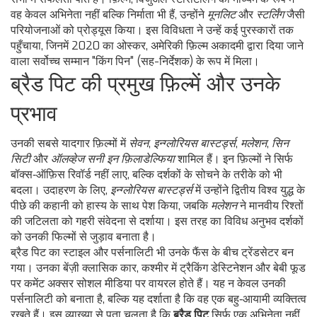
वह केवल अभिनेता नहीं बल्कि निर्माता भी हैं, उन्होंने
मूनलिट
और
स्टर्लिंग
जैसी
परियोजनाओं को प्रोड्यूस किया। इस विविधता ने उन्हें कई पुरस्कारों तक
पहुँचाया, जिनमें 2020 का
ओस्कर
,
अमेरिकी फ़िल्म अकादमी द्वारा दिया जाने
वाला सर्वोच्च सम्मान
"किंग पिन" (सह-निर्देशक) के रूप में मिला।
ब्रैड पिट की प्रमुख फ़िल्में और उनके
प्रभाव
उनकी सबसे यादगार फ़िल्मों में
सेवन
,
इन्ग्लोरियस बास्टर्ड्स
,
मलेशन
,
सिन
सिटी
और
ऑलव्हेज सनी इन फ़िलाडेल्फिया
शामिल हैं। इन फ़िल्मों ने सिर्फ
बॉक्स‑ऑफ़िस रिवॉर्ड नहीं लाए, बल्कि दर्शकों के सोचने के तरीके को भी
बदला। उदाहरण के लिए,
इन्ग्लोरियस बास्टर्ड्स
में उन्होंने द्वितीय विश्व युद्ध के
पीछे की कहानी को हास्य के साथ पेश किया, जबकि
मलेशन
ने मानवीय रिश्तों
की जटिलता को गहरी संवेदना से दर्शाया। इस तरह का विविध अनुभव दर्शकों
को उनकी फिल्मों से जुड़ाव बनाता है।
ब्रैड पिट का स्टाइल और पर्सनालिटी भी उनके फैंस के बीच ट्रेंडसेटर बन
गया। उनका बेंज़ी क्लासिक कार, कश्मीर में ट्रैकिंग डेस्टिनेशन और बेबी फूड
पर कमेंट अक्सर सोशल मीडिया पर वायरल होते हैं। यह न केवल उनकी
पर्सनालिटी को बनाता है, बल्कि यह दर्शाता है कि वह एक बहु‑आयामी व्यक्तित्व
रखते हैं। इस व्याख्या से पता चलता है कि
ब्रैड पिट
सिर्फ एक अभिनेता नहीं,