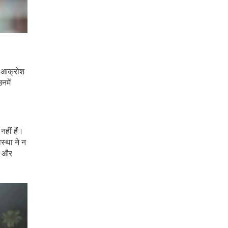
र आक्रोश
नमें
नहीं हैं।
स्था ने न
ा और