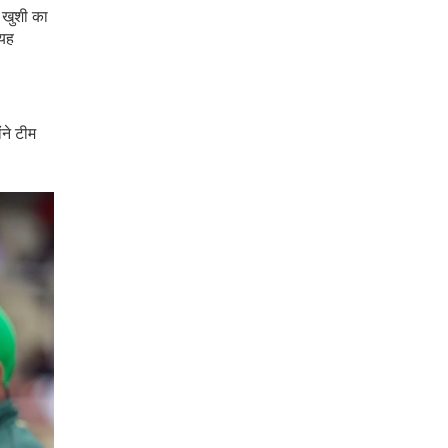
 खुशी का
 यह
ंने टीम
।