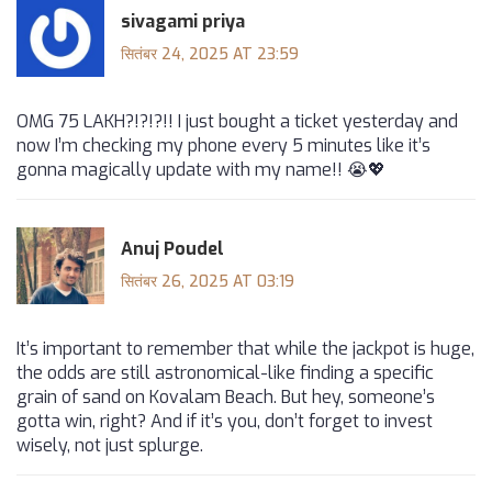
sivagami priya
सितंबर 24, 2025 AT 23:59
OMG 75 LAKH?!?!?!! I just bought a ticket yesterday and
now I’m checking my phone every 5 minutes like it’s
gonna magically update with my name!! 😭💖
Anuj Poudel
सितंबर 26, 2025 AT 03:19
It’s important to remember that while the jackpot is huge,
the odds are still astronomical-like finding a specific
grain of sand on Kovalam Beach. But hey, someone’s
gotta win, right? And if it’s you, don’t forget to invest
wisely, not just splurge.