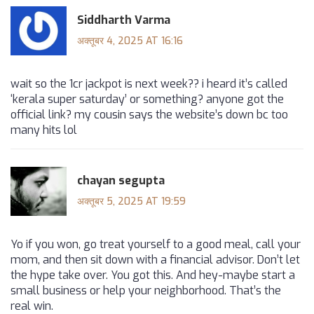
Siddharth Varma
अक्तूबर 4, 2025 AT 16:16
wait so the 1cr jackpot is next week?? i heard it’s called
‘kerala super saturday’ or something? anyone got the
official link? my cousin says the website’s down bc too
many hits lol
chayan segupta
अक्तूबर 5, 2025 AT 19:59
Yo if you won, go treat yourself to a good meal, call your
mom, and then sit down with a financial advisor. Don’t let
the hype take over. You got this. And hey-maybe start a
small business or help your neighborhood. That’s the
real win.