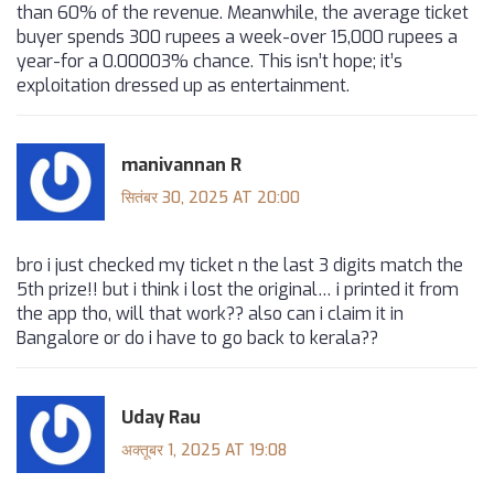
than 60% of the revenue. Meanwhile, the average ticket
buyer spends 300 rupees a week-over 15,000 rupees a
year-for a 0.00003% chance. This isn’t hope; it’s
exploitation dressed up as entertainment.
manivannan R
सितंबर 30, 2025 AT 20:00
bro i just checked my ticket n the last 3 digits match the
5th prize!! but i think i lost the original… i printed it from
the app tho, will that work?? also can i claim it in
Bangalore or do i have to go back to kerala??
Uday Rau
अक्तूबर 1, 2025 AT 19:08