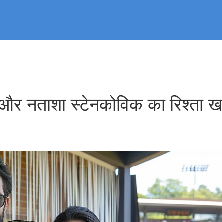
 और नताशा स्टेनकोविक का रिश्ता ख