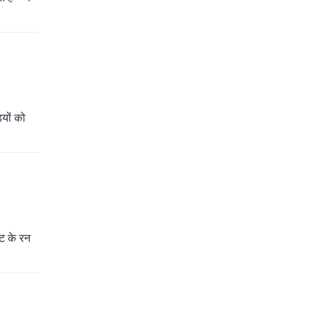
यों को
ाट के रन