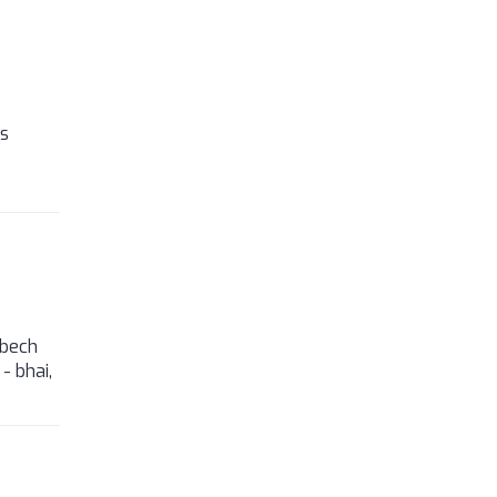
es
 bech
- bhai,