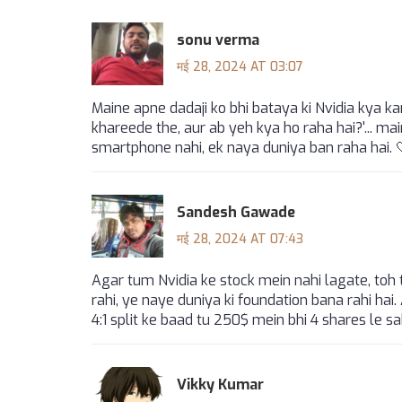
sonu verma
मई 28, 2024 AT 03:07
Maine apne dadaji ko bhi bataya ki Nvidia kya ka
khareede the, aur ab yeh kya ho raha hai?'... mai
smartphone nahi, ek naya duniya ban raha hai. 
Sandesh Gawade
मई 28, 2024 AT 07:43
Agar tum Nvidia ke stock mein nahi lagate, toh
rahi, ye naye duniya ki foundation bana rahi hai
4:1 split ke baad tu 250$ mein bhi 4 shares le sa
Vikky Kumar