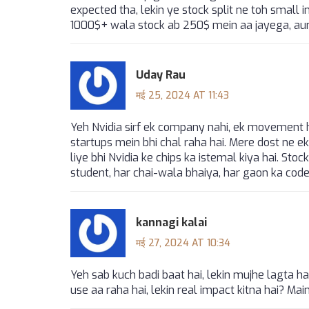
expected tha, lekin ye stock split ne toh small i
1000$+ wala stock ab 250$ mein aa jayega, aur
Uday Rau
मई 25, 2024 AT 11:43
Yeh Nvidia sirf ek company nahi, ek movement hai
startups mein bhi chal raha hai. Mere dost ne ek
liye bhi Nvidia ke chips ka istemal kiya hai. Stock
student, har chai-wala bhaiya, har gaon ka cod
kannagi kalai
मई 27, 2024 AT 10:34
Yeh sab kuch badi baat hai, lekin mujhe lagta ha
use aa raha hai, lekin real impact kitna hai? Ma