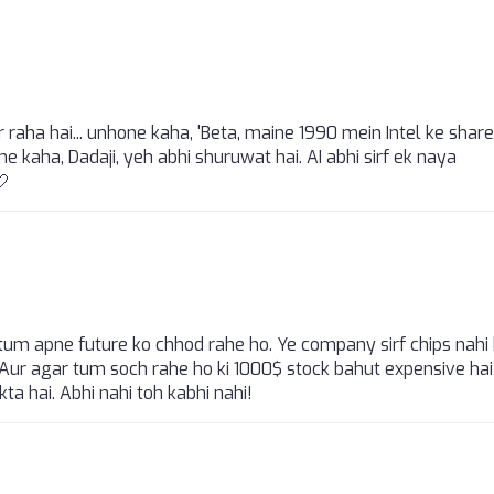
r raha hai... unhone kaha, 'Beta, maine 1990 mein Intel ke shar
ne kaha, Dadaji, yeh abhi shuruwat hai. AI abhi sirf ek naya
🤍
 tum apne future ko chhod rahe ho. Ye company sirf chips nahi
. Aur agar tum soch rahe ho ki 1000$ stock bahut expensive hai 
kta hai. Abhi nahi toh kabhi nahi!