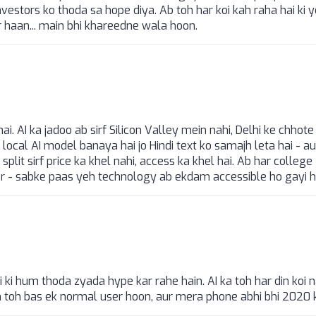
nvestors ko thoda sa hope diya. Ab toh har koi kah raha hai ki 
 haan... main bhi khareedne wala hoon.
. AI ka jadoo ab sirf Silicon Valley mein nahi, Delhi ke chhote
 local AI model banaya hai jo Hindi text ko samajh leta hai - a
 split sirf price ka khel nahi, access ka khel hai. Ab har college
er - sabke paas yeh technology ab ekdam accessible ho gayi ha
i ki hum thoda zyada hype kar rahe hain. AI ka toh har din koi 
in toh bas ek normal user hoon, aur mera phone abhi bhi 2020 k