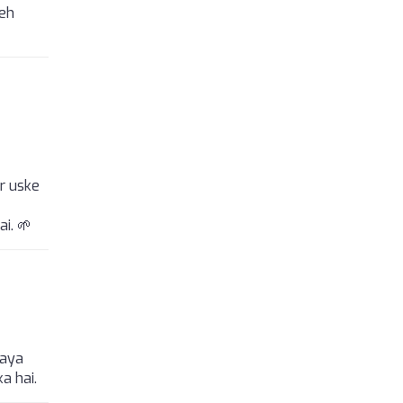
yeh
ur uske
i. 🌱
naya
a hai.