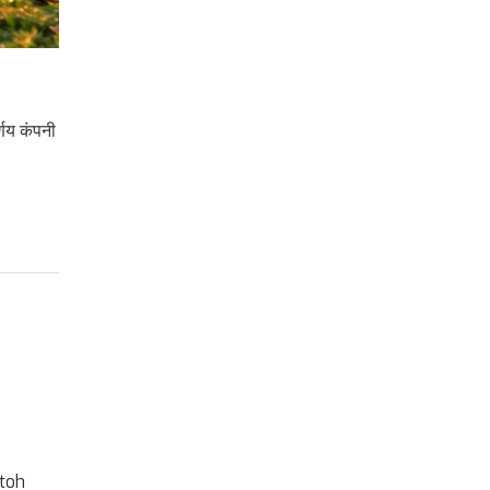
्णय कंपनी
 toh