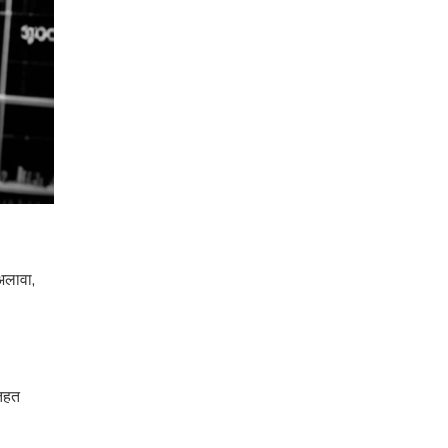
अलावा,
 तहत